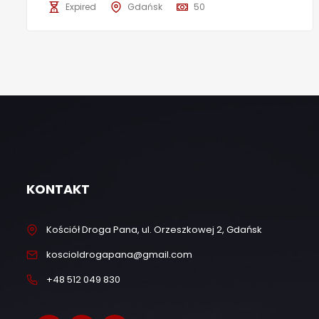
Expired
Gdańsk
50
KONTAKT
Kościół Droga Pana, ul. Orzeszkowej 2, Gdańsk
koscioldrogapana@gmail.com
+48 512 049 830